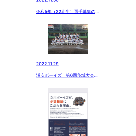
令和5年（22期生）選手募集のお
知らせ（長野市ボーイズ）
2022.11.29
浦安ボーイズ 第6回茨城大会マ
ツダボール杯準優勝