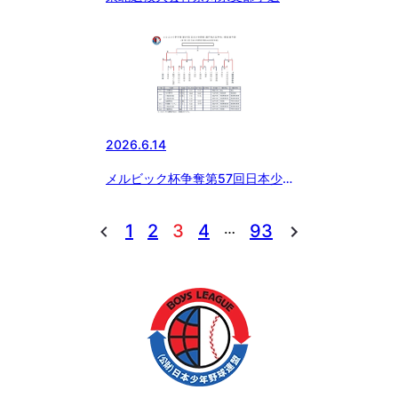
2026.6.14
メルビック杯争奪第57回日本少
年野球選手権大会 神奈川県支部
予選
…
1
2
3
4
93