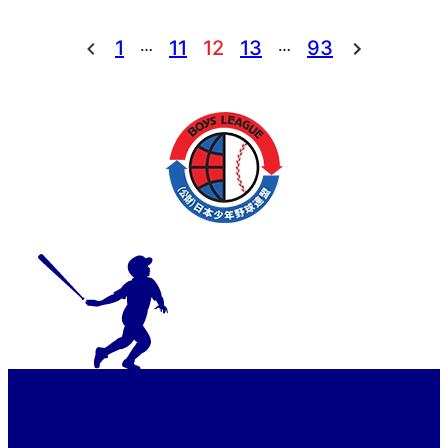
部・東北南支部新人大会
…
…
1
11
12
13
93