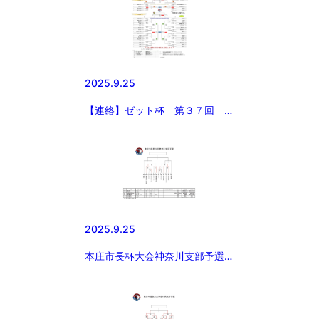
2025.9.25
【連絡】ゼット杯 第３７回 日
本少年野球 東日本選抜大会 組
合せ確定
2025.9.25
本庄市長杯大会神奈川支部予選に
ついて