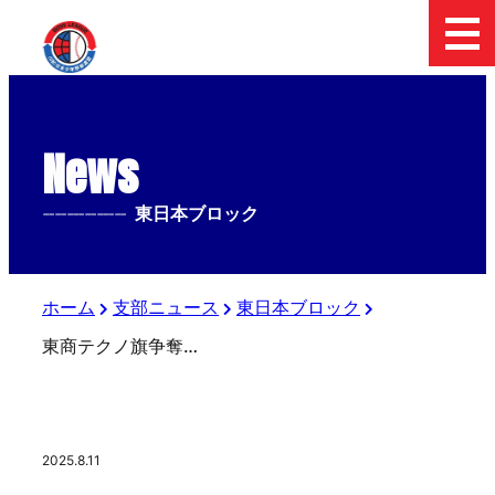
News
--------------
東日本ブロック
ホーム
支部ニュース
東日本ブロック
東商テクノ旗争奪 第4回 日本少年野球 北海道大会 試合結果
2025.8.11