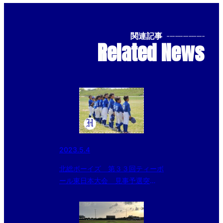
関連記事
--------------
Related News
2023.5.4
北総ボーイズ 第３３回ティーボ
ール東日本大会 見事予選突
破！！