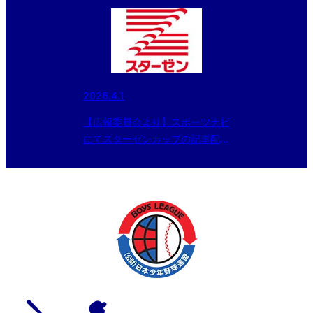
会」いよいよ開幕」
2026.4.1
【広報委員会より】スポーツナビ
にてスターゼンカップの記事配
信 〜湘南が接戦を制し、春季全
国大会初優勝！「スターゼンカッ
プ 第56回日本少年野球春季全
国大会」【3月31日の試合結果】