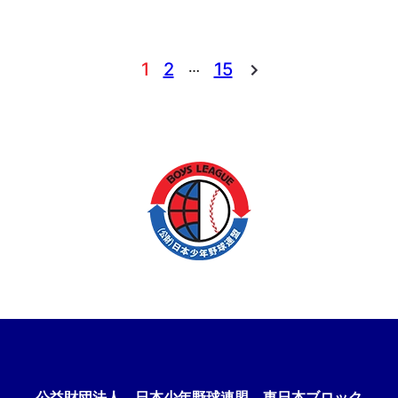
…
1
2
15
公益財団法人
日本少年野球連盟 東日本ブロック