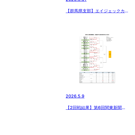
【群馬県支部】エイジェックカッ
プ 第57回 日本少年野球選手権大
会 群馬県支部予選
2026.5.9
【2回戦結果】第6回関東新聞販
売 中学生硬式野球大会