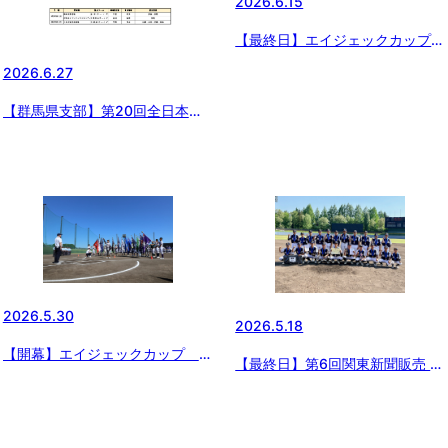
2026.6.15
【最終日】エイジェックカップ第
57回日本少年野球選手権大会 群
2026.6.27
馬県支部予選
【群馬県支部】第20回全日本中
学野球選手権大会 ジャイアンツ
カップ群馬県予選
2026.5.30
2026.5.18
【開幕】エイジェックカップ 第
【最終日】第6回関東新聞販売 上
57回 日本少年野球選手権大会 群
信越中学生硬式野球大会
馬県支部予選