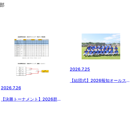
部
2026.7.25
【結団式】2026報知オールスタ
ー群馬県選抜
2026.7.26
【決勝トーナメント】2026群馬
県支部1年生サマーリーグ