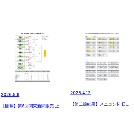
2026.4.12
2026.5.6
【第二節結果】メニコン杯 日本
【開幕】第6回関東新聞販売 上信
少年野球 関東ボーイズリーグ大
越中学生硬式野球大会
会 Bエリア結果