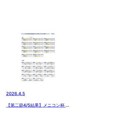
中学生硬式野球大会
2026.4.5
【第二節4/5結果】メニコン杯 日
本少年野球 関東ボーイズリーグ
大会 Bエリア結果