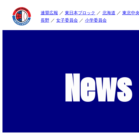
連盟広報
東日本ブロック
北海道
東北中
長野
女子委員会
小学委員会
News