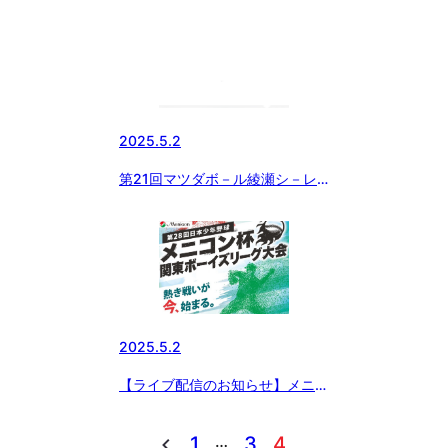
2025.5.2
第21回マツダボ－ル綾瀬シ－レ
ックス大会順延のお知らせ
2025.5.2
【ライブ配信のお知らせ】メニコ
ン杯 第28回 日本少年野球 関東
ボーイズリーグ大会
…
1
3
4