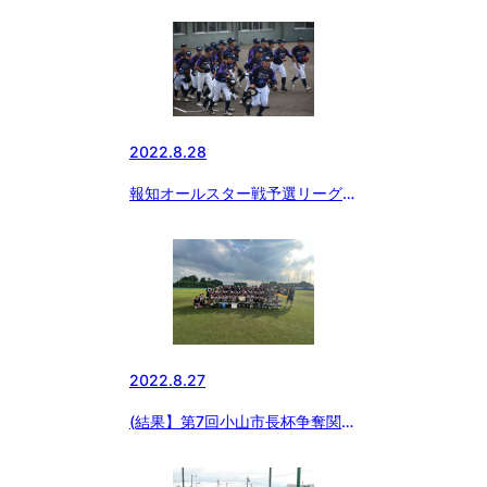
日本報知オールスター戦
2022.8.28
報知オールスター戦予選リーグ突
破
2022.8.27
(結果】第7回小山市長杯争奪関東
中学硬式野球大会