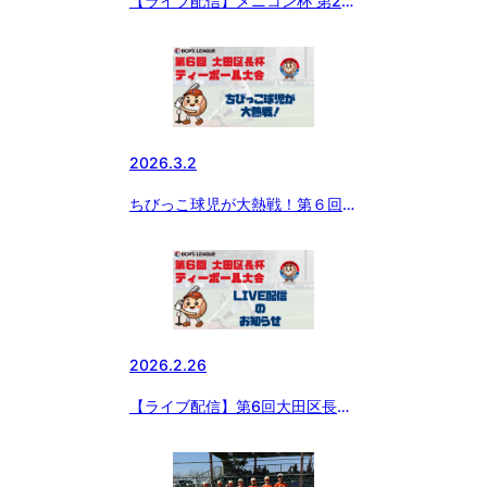
【ライブ配信】メニコン杯 第29
回 日本少年野球 関東ボーイズリ
ーグ大会 小学生の部
2026.3.2
ちびっこ球児が大熱戦！第６回大
田区長杯ティーボール大会開催
2026.2.26
【ライブ配信】第6回大田区長杯
ティーボール大会