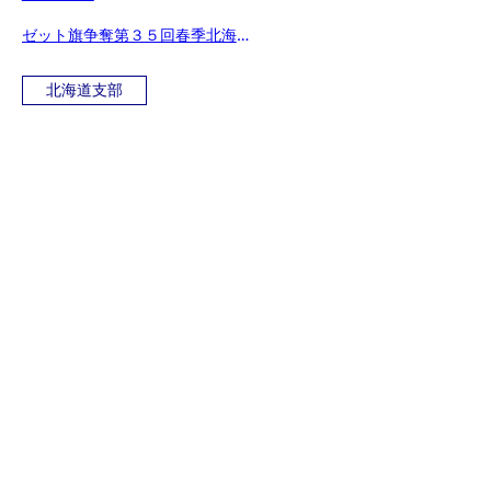
ゼット旗争奪第３５回春季北海道
大会（結果）
北海道支部