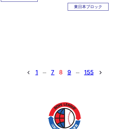
東日本ブロック
…
…
1
7
8
9
155