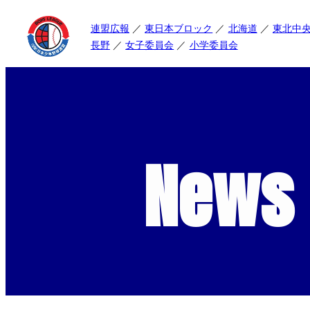
連盟広報
東日本ブロック
北海道
東北中
長野
女子委員会
小学委員会
News