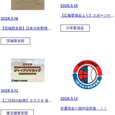
2026.5.16
【広報委員会より】スポーツナビ
2026.5.16
にて、ボーイズリーグ東日本ブロ
ックがイベントを開催！「野球を
小学委員会
【茨城県支部】日本少年野球 第
もっと自由に、もっと楽しく」の
51回関東大会 日本少年野球第5
記事が配信されました。
回東北選抜大会茨城県支部予選大
茨城県支部
会
2026.5.12
2026.5.12
【二日目の結果】２０２６ 全日
本中学野球選手権大会 ジャイア
交通安全と熱中症対策 ！！
ンツカップ 東京都東支部予選
東京都東支部