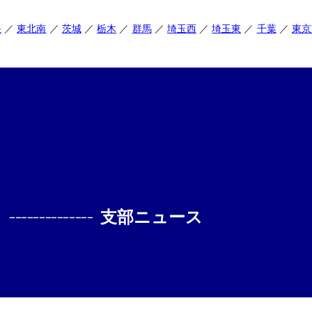
央
東北南
茨城
栃木
群馬
埼玉西
埼玉東
千葉
東京
--------------
支部ニュース