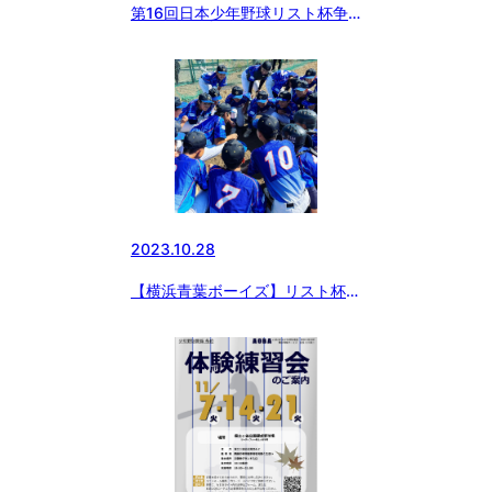
第16回日本少年野球リスト杯争
奪秋季神奈川大会
2023.10.28
【横浜青葉ボーイズ】リスト杯2
回戦に勝利！