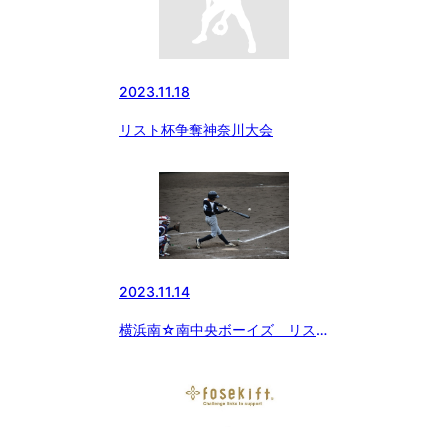
2023.11.18
リスト杯争奪神奈川大会
2023.11.14
横浜南☆南中央ボーイズ リス
ト杯 準決勝