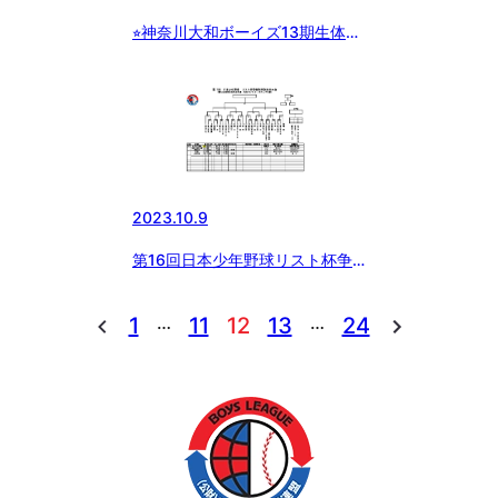
⭐︎神奈川大和ボーイズ13期生体験
会募集のお知らせ⭐︎
2023.10.9
第16回日本少年野球リスト杯争
奪秋季神奈川大会
…
…
1
11
12
13
24