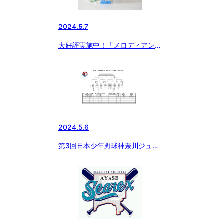
2024.5.7
大好評実施中！「メロディアン
自分で作れるスポーツドリンク」
をお得にゲットできるチャン
ス！！ 今ならさらに黒酢ドリン
クのおまけ付き！！！
2024.5.6
第3回日本少年野球神奈川ジュニ
ア大会（2年生）