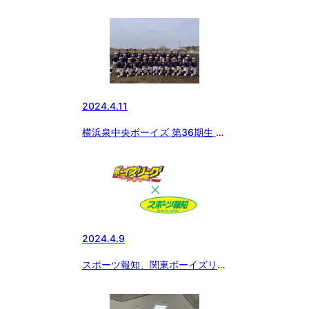
ポーツドリンク」をお得にゲット
できるチャンス！！ 今ならさら
に黒酢ドリンクのおまけ付
き！！！
2024.4.11
横浜泉中央ボーイズ 第36期生 入
団式
2024.4.9
スポーツ報知、関東ボーイズリー
グ大会特集