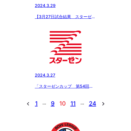
2024.3.29
【3月27日試合結果 スターゼン
カップ春季全国大会】愛知名港ボ
ーイズ、生駒ボーイズなどベスト
16に進出!!
2024.3.27
「スターゼンカップ 第54回日
本少年野球春季全国大会」開
幕！！
…
…
1
9
10
11
24