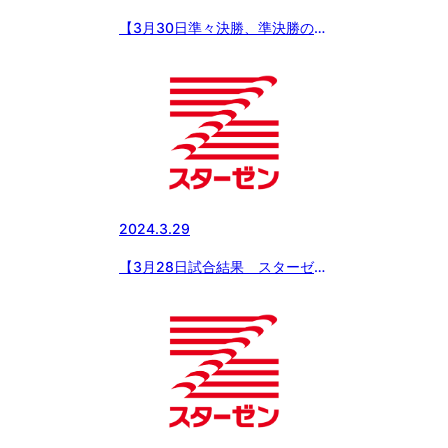
【3月30日準々決勝、準決勝の試
合結果 スターゼンカップ春季全
国大会】中学部は生駒ボーイズと
春日部ボーイズ、小学部は東京世
田谷ボーイズと黄城ボーイズが決
勝進出！！
2024.3.29
【3月28日試合結果 スターゼン
カップ春季全国大会】中学生の部
はベスト8、小学生の部はベスト
4が出揃う！！