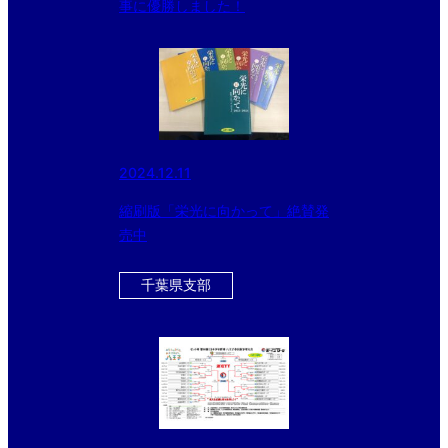
事に優勝しました！
2024.12.11
縮刷版「栄光に向かって」絶賛発
売中
千葉県支部