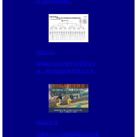
会【4/30決勝戦】
2023.7.3
第54回 日本少年野球 選手権大
会 東京都西支部 予選大会【準
決勝戦 終了】
2024.12.4
立川ボーイズ第3回体験会のお知