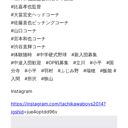
#比嘉孝也監督
#大畠宏史ヘッドコーチ
#佐藤直也ピッチングコーチ
#山口コーチ
#宮本和也コーチ
#渋谷直輝コーチ
#体験随時 #中学硬式野球 #新入団募集
#中途入団歓迎 #OP戦募集 #立川 #小平 #国
分寺 #小平 #羽村 #ふじみ野 #瑞穂 #飯能 #
入間 #所沢 #狭山
Instagram
https://instagram.com/tachikawaboys2014?
igshid
=jue4optdd96v