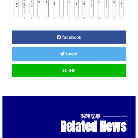
facebook
tweet
LINE
関連記事
--------------
Related News