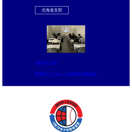
冠スポンサー、スターゼン株式会
社・横田社長が 『ドナルド・マ
北海道支部
クドナルド・ハウス』を訪問。
読売ジャイアンツ・丸選手と対
談。」
2023.11.24
指導者ライセンス資格取得講習会