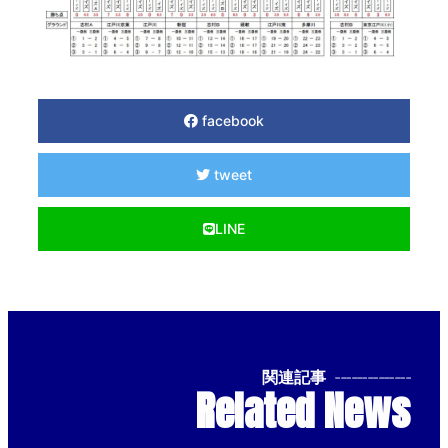
facebook
tweet
LINE
関連記事
--------------
Related News