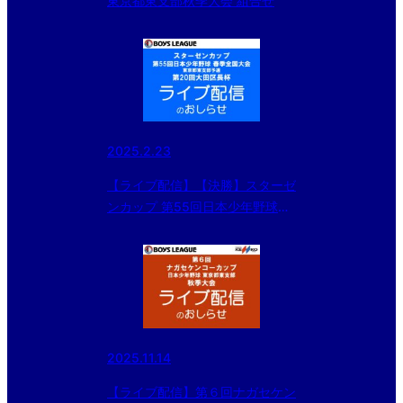
東京都東支部秋季大会 組合せ
2025.2.23
【ライブ配信】【決勝】スターゼ
ンカップ 第55回日本少年野球春
季全国大会 東京都東支部予選・
第20回大田区長杯
2025.11.14
【ライブ配信】第６回ナガセケン