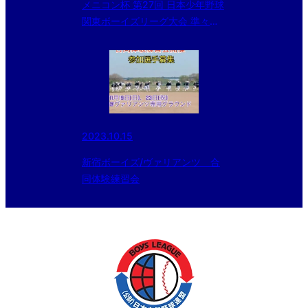
メニコン杯 第27回 日本少年野球
関東ボーイズリーグ大会 準々決
勝の結果
2023.10.15
新宿ボーイズ/ヴァリアンツ 合
同体験練習会