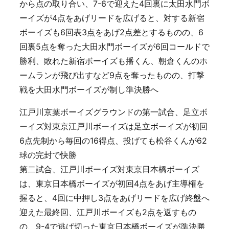
から点の取り合い、7-6で迎えた4回裏に太田水門ボ
ーイズが4点をあげリードを広げると、対する新宿
ボーイズも6回表3点をあげ2点差とするものの、6
回裏5点を奪った大田水門ボーイズが6回コールドで
勝利、敗れた新宿ボーイズも播くん、朝倉くんのホ
ームランが飛び出すなど9点を奪ったものの、打撃
戦を大田水門ボーイズが制し準決勝へ
江戸川京葉ボーイズグラウンドの第一試合、足立ボ
ーイズ対東京江戸川ボーイズは足立ボーイズが初回
6点先制から毎回の16得点、投げても松谷くんが62
球の完封で快勝
第二試合、江戸川ボーイズ対東京日本橋ボーイズ
は、東京日本橋ボーイズが初回4点をあげ主導権を
握ると、4回に中押し3点をあげリードを広げ終盤へ
迎えた最終回、江戸川ボーイズも2点を返すもの
の、9-4で逃げ切った東京日本橋ボーイズが準決勝