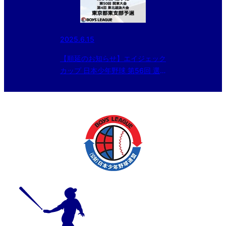
2025.6.15
【順延のお知らせ】エイジェック
カップ 日本少年野球 第56回 選
手権・第50回 関東大会・第4回
東北選抜大会 東京都東支部予選