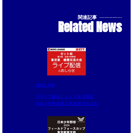
関連記事
--------------
Related News
2025.7.18
【ライブ配信】ゼット杯 第8回
日本少年野球東京東親善交流大会