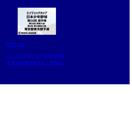
2025.5.27
エイジェックカップ 日本少年野
球 第56回選手権大会・第50回関
東大会・第4回東北選抜大会 東京
都東支部予選