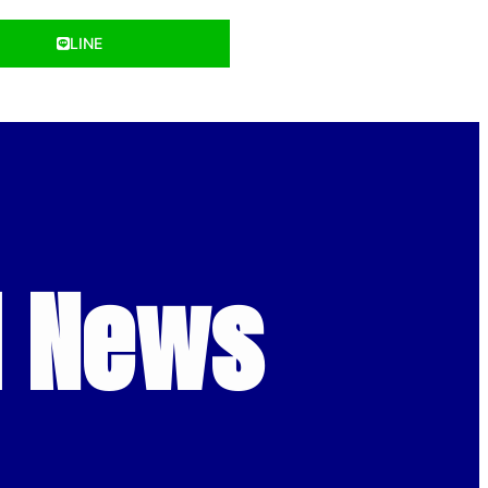
LINE
d News