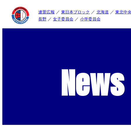
連盟広報
東日本ブロック
北海道
東北中
長野
女子委員会
小学委員会
News