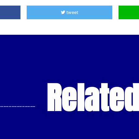
tweet
Relate
--------------