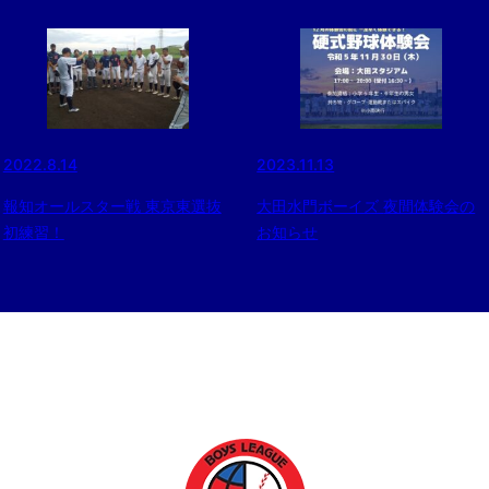
2022.8.14
2023.11.13
報知オールスター戦 東京東選抜
大田水門ボーイズ 夜間体験会の
初練習！
お知らせ