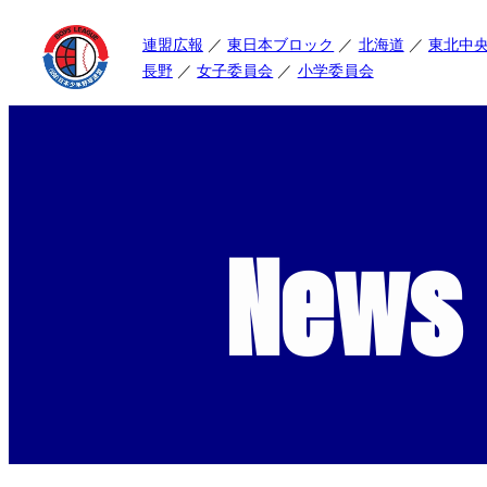
連盟広報
東日本ブロック
北海道
東北中
長野
女子委員会
小学委員会
News