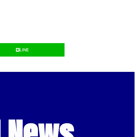
LINE
d News