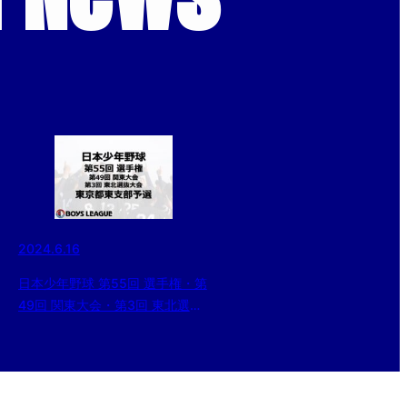
2024.6.16
日本少年野球 第55回 選手権・第
49回 関東大会・第3回 東北選抜
大会 東京都東支部予選 三日目の
結果