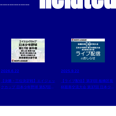
--------------
2026.6.22
2025.9.22
【決勝・三位決定戦】エイジェッ
【ライブ配信】第31回 板橋区長
クカップ 日本少年野球 第57回
杯親善交流大会 第37回 日本少年
選手権・第51回 関東大会・第5
野球東日本選抜大会 東京都東支
回 東北選抜大会・第5回 北海道
部予選
大会 東京都東支部予選