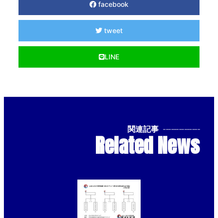
facebook
tweet
LINE
関連記事
--------------
Related News