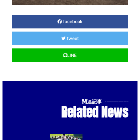
facebook
tweet
LINE
関連記事
--------------
Related News