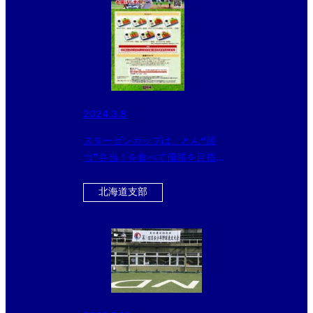
2024.3.8
スターゼンカップは、とん❝勝
つ❞弁当！を食べて優勝を目指そ
う！
北海道支部