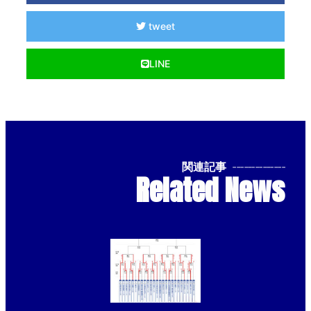
tweet
LINE
関連記事
--------------
Related News