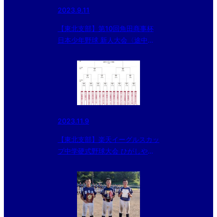
2023.9.11
【東北支部】第10回角田商事杯
日本少年野球 新人大会〈途中経
過〉
2023.11.9
【東北支部】楽天イーグルスカッ
プ中学硬式野球大会 ひがしやま
トーナメント2023の組合せにつ
いて