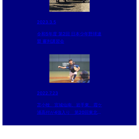
2023.3.5
令和5年度 第2回 日本少年野球連
盟 審判講習会
2022.7.23
苫小牧、宮城仙南、岩手東、霞ケ
浦高付が4強入り 第20回東北大
会