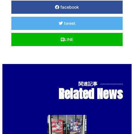
facebook
tweet
LINE
関連記事
--------------
Related News