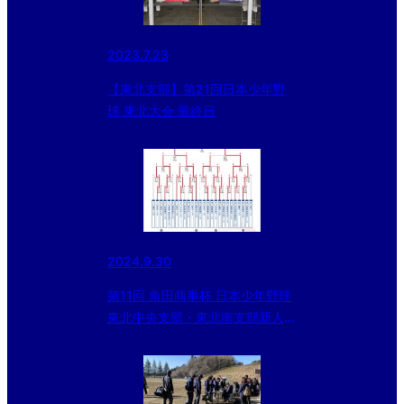
2023.7.23
【東北支部】第21回日本少年野
球 東北大会 最終日
2024.9.30
第11回 角田商事杯 日本少年野球
東北中央支部・東北南支部新人大
会 <途中経過>