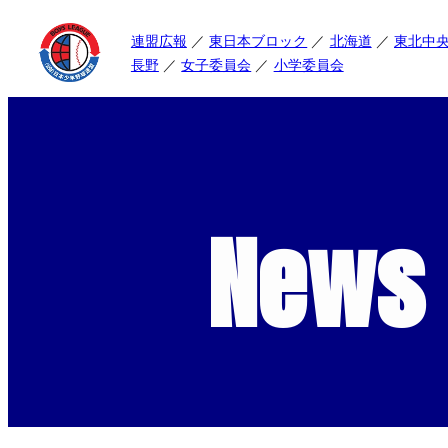
連盟広報
東日本ブロック
北海道
東北中
長野
女子委員会
小学委員会
News