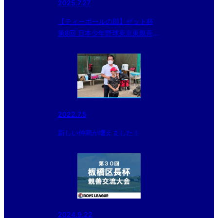
2025.7.27
【ティーボールの部】ゼット杯
第8回 日本少年野球東京東親善交
流大会
2022.7.5
新しい仲間が増えました！
2024.9.22