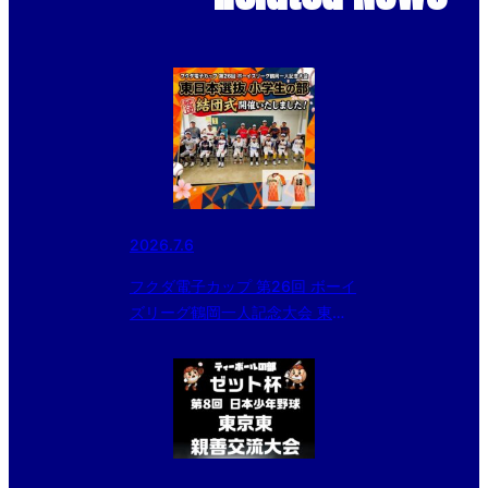
2026.7.6
フクダ電子カップ 第26回 ボーイ
ズリーグ鶴岡一人記念大会 東日
本選抜結団式