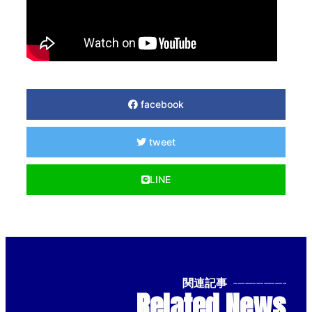
facebook
tweet
LINE
関連記事
--------------
Related News