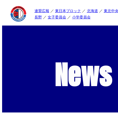
連盟広報
東日本ブロック
北海道
東北中
長野
女子委員会
小学委員会
News