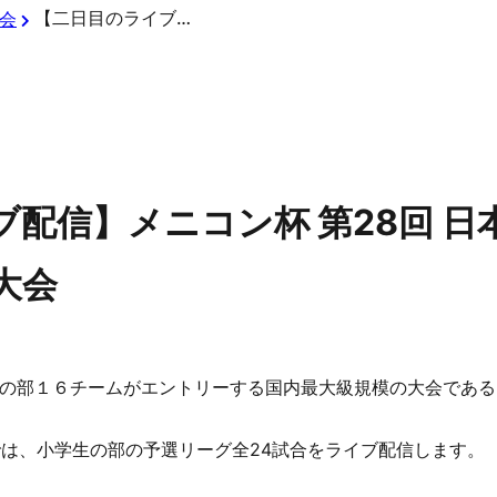
【二日目のライブ配信】メニコン杯 第28回 日本少年野球 関東ボーイズリーグ大会
会
配信】メニコン杯 第28回 日
大会
の部１６チームがエントリーする国内最大級規模の大会である「
会では、小学生の部の予選リーグ全24試合をライブ配信します。