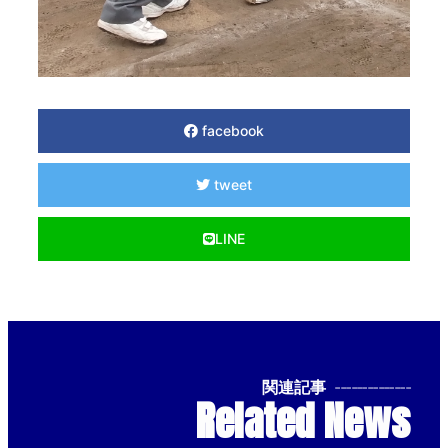
facebook
tweet
LINE
関連記事
--------------
Related News