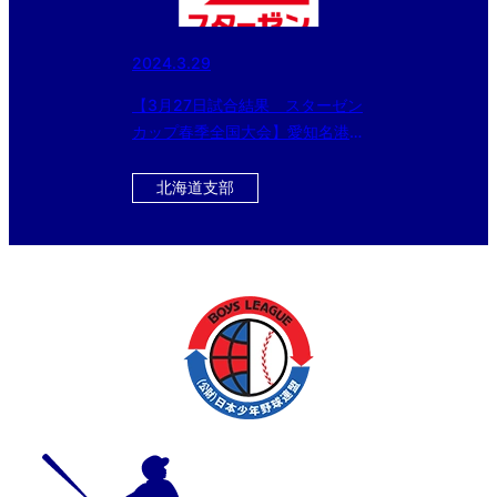
2024.3.29
【3月27日試合結果 スターゼン
カップ春季全国大会】愛知名港ボ
ーイズ、生駒ボーイズなどベスト
16に進出!!
北海道支部