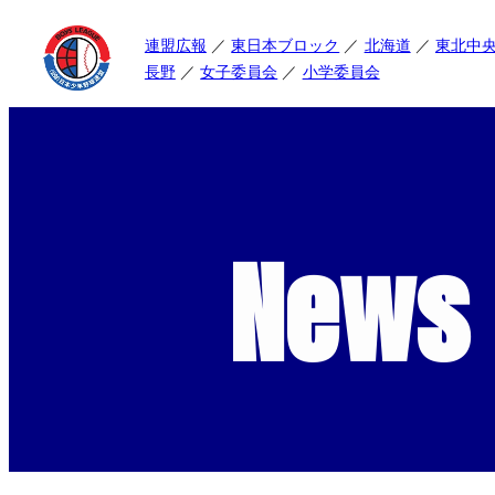
連盟広報
東日本ブロック
北海道
東北中
長野
女子委員会
小学委員会
News