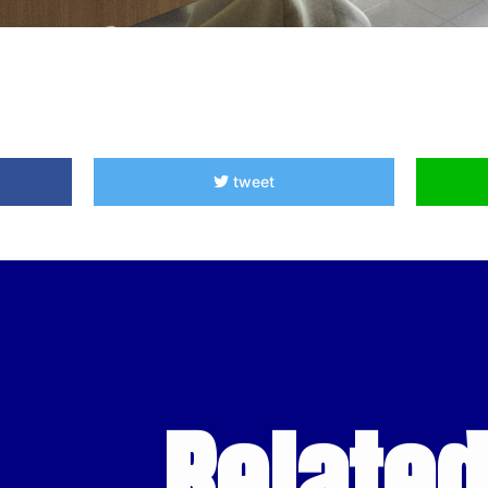
tweet
Relate