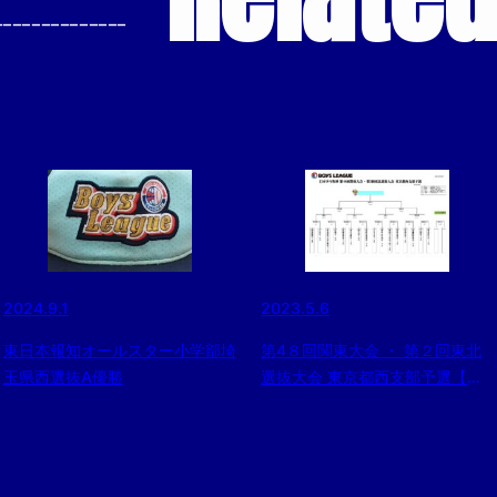
--------------
2024.9.1
2023.5.6
東日本報知オールスター小学部埼
第4８回関東大会 ・ 第２回東北
玉県西選抜A優勝
選抜大会 東京都西支部予選【組
合せ】