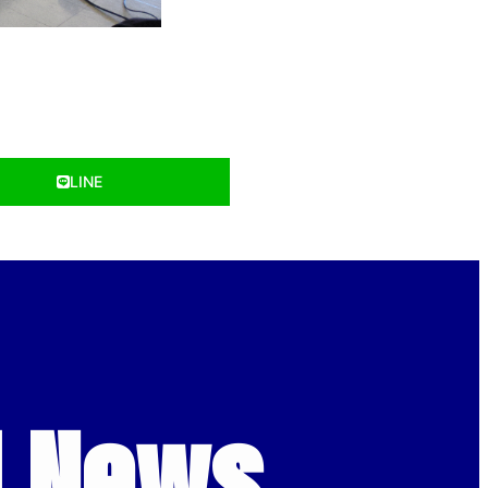
LINE
d News