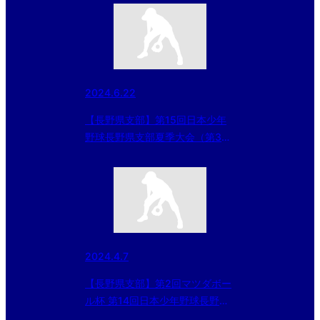
選 1回戦
2024.6.22
【長野県支部】第15回日本少年
野球長野県支部夏季大会（第3回
KENKO CUP）（第３回日本少年
野球 東北選抜大会 及び 同 北海
道大会 長野県支部予選） 一回
戦6/22結果と準決・決勝の変更
2024.4.7
【長野県支部】第2回マツダボー
ル杯 第14回日本少年野球長野県
支部春季大会組合せ決定