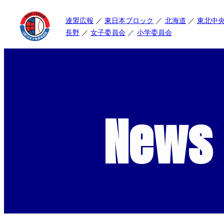
連盟広報
東日本ブロック
北海道
東北中
長野
女子委員会
小学委員会
News