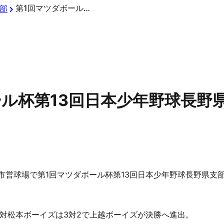
第1回マツダボール杯第13回日本少年野球長野県支部春季大会結果
部
ール杯第13回日本少年野球長野
野市営球場で第1回マツダボール杯第13回日本少年野球長野県
対松本ボーイズは3対2で上越ボーイズが決勝へ進出。