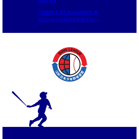
2023.9.8
【長野県支部】FoseKift協賛 第
16回日本少年野球長野県支部ジ
ュニア大会（東日本選抜大会予
選）一回戦結果