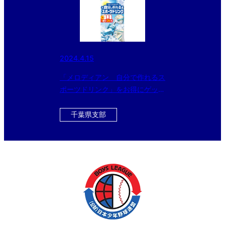
2024.4.15
「メロディアン 自分で作れるス
ポーツドリンク」をお得にゲット
できるチャンス！！ 今ならさら
に黒酢ドリンクのおまけ付
千葉県支部
き！！！