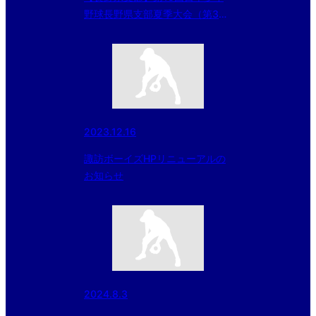
野球長野県支部夏季大会（第3回
KENKO CUP）（第３回日本少年
野球 東北選抜大会 及び 同 北海
道大会 長野県支部予選） 組合
せ決定
2023.12.16
諏訪ボーイズHPリニューアルの
お知らせ
2024.8.3