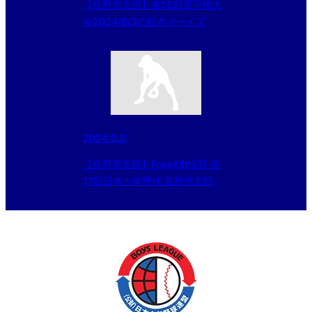
【長野県支部】第55回選手権大
会2024/8/3の松本ボーイズ
2024.9.8
【長野県支部】FoseKift協賛 第
17回日本少年野球 長野県支部ジ
ュニア大会（東日本選抜大会予選
等） 2024/9/8結果