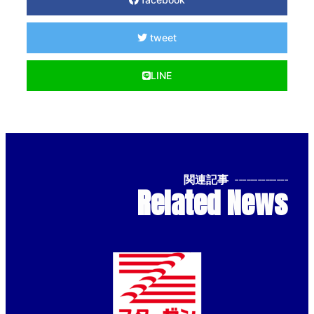
tweet
LINE
関連記事
--------------
Related News