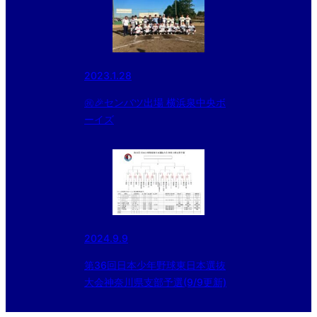
2023.1.28
㊗️🎉センバツ出場 横浜泉中央ボ
ーイズ
2024.9.9
第36回日本少年野球東日本選抜
大会神奈川県支部予選(9/9更新)