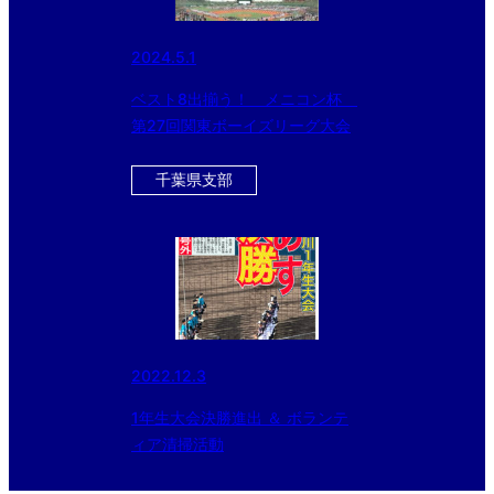
2024.5.1
ベスト8出揃う！ メニコン杯
第27回関東ボーイズリーグ大会
千葉県支部
2022.12.3
1年生大会決勝進出 ＆ ボランテ
ィア清掃活動