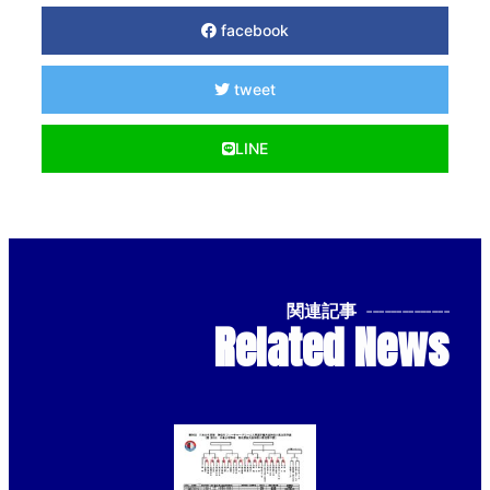
facebook
tweet
LINE
関連記事
--------------
Related News