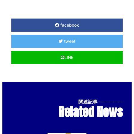
facebook
tweet
LINE
関連記事
--------------
Related News