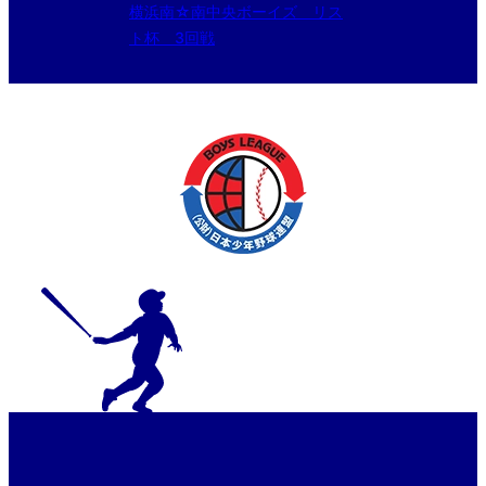
横浜南☆南中央ボーイズ リス
ト杯 3回戦