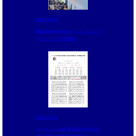
2022.9.26
横浜南✭南中央ボーイズ シルバ
ーウイーク♬狂想曲♪
2025.9.22
ローリングス杯 第1回日本少年野