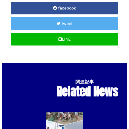
facebook
tweet
LINE
関連記事
--------------
Related News