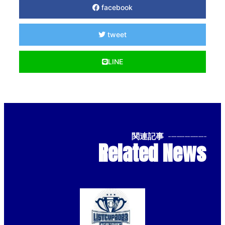
facebook
tweet
LINE
関連記事
--------------
Related News