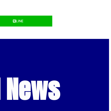
LINE
d News