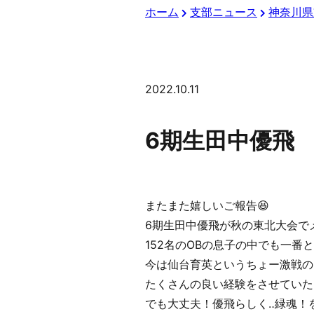
ホーム
支部ニュース
神奈川県
2022.10.11
6期生田中優飛
またまた嬉しいご報告😆
6期生田中優飛が秋の東北大会で
152名のOBの息子の中でも一番
今は仙台育英というちょー激戦の
たくさんの良い経験をさせていた
でも大丈夫！優飛らしく‥緑魂！