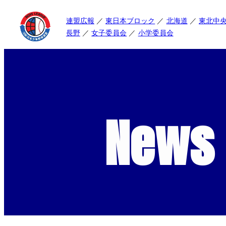
連盟広報
東日本ブロック
北海道
東北中
長野
女子委員会
小学委員会
News