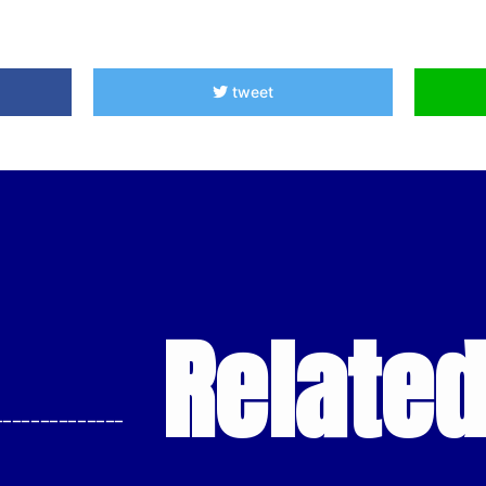
tweet
Relate
--------------