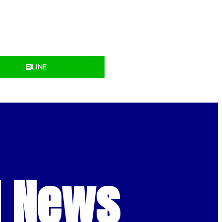
LINE
d News