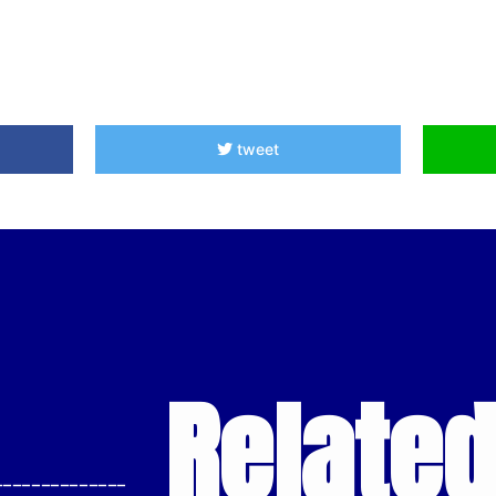
tweet
Relate
--------------