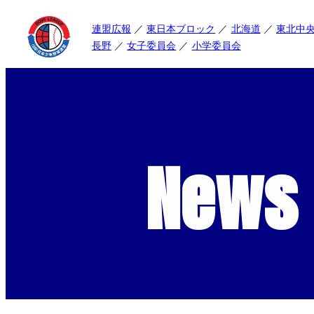
連盟広報
東日本ブロック
北海道
東北中
長野
女子委員会
小学委員会
News