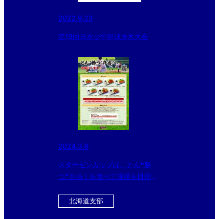
2022.9.23
第19回日本少年野球厚木大会
2024.3.8
スターゼンカップは、とん❝勝
つ❞弁当！を食べて優勝を目指そ
う！
北海道支部