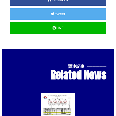
tweet
LINE
関連記事
--------------
Related News