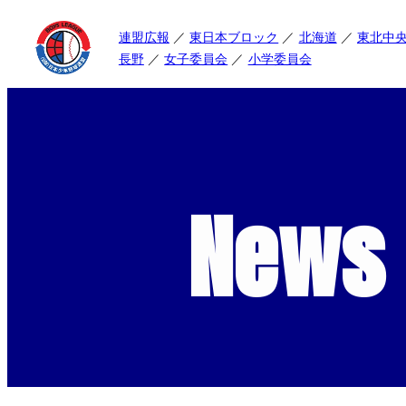
連盟広報
東日本ブロック
北海道
東北中
長野
女子委員会
小学委員会
News