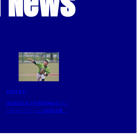
d News
2023.6.11
第54回日本少年野球神奈川フュ
ーチャードリームス杯準決勝 横
浜緑ボーイズ