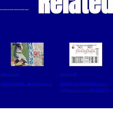
Relate
--------------
2022.11.21
2023.6.19
6期生田中優飛 横浜緑ボーイズ
第54回日本少年野球神奈川フュ
ーチャードリームス杯選手権予選
大会