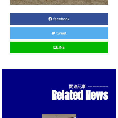
facebook
tweet
LINE
関連記事
--------------
Related News