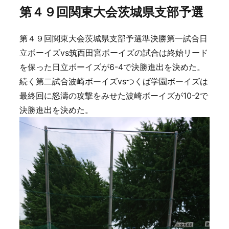
第４９回関東大会茨城県支部予選
第４９回関東大会茨城県支部予選準決勝第一試合日
立ボーイズvs筑西田宮ボーイズの試合は終始リード
を保った日立ボーイズが6-4で決勝進出を決めた。
続く第二試合波崎ボーイズvsつくば学園ボーイズは
最終回に怒濤の攻撃をみせた波崎ボーイズが10-2で
決勝進出を決めた。