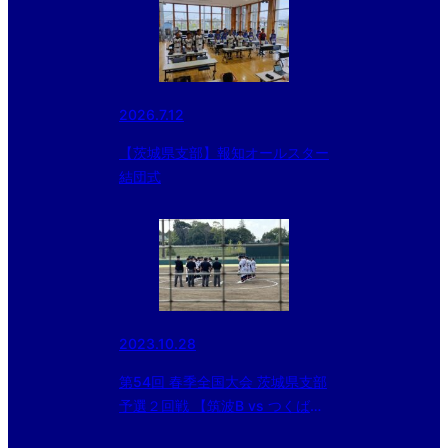
2026.7.12
【茨城県支部】報知オールスター
結団式
2023.10.28
第54回 春季全国大会 茨城県支部
予選２回戦 【筑波B vs つくば学
園B】