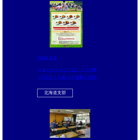
2024.3.8
スターゼンカップは、とん❝勝
つ❞弁当！を食べて優勝を目指そ
う！
北海道支部