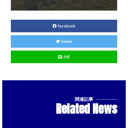
facebook
tweet
LINE
関連記事
--------------
Related News