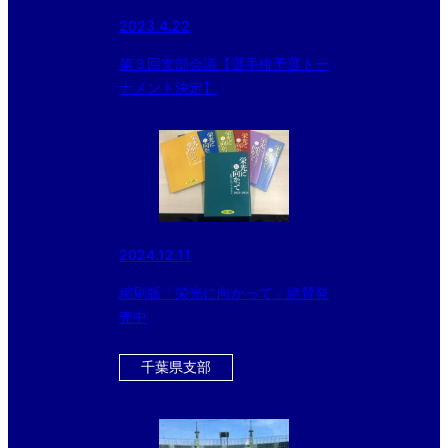
2023.4.22
第３回支部会議【選手権予選トー
ナメント決定】
2024.12.11
縮刷版「栄光に向かって」絶賛発
売中
千葉県支部