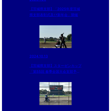
【茨城県支部】「2025年度茨城
県支部表彰式及び新年会」開催
2024.10.13
【茨城県支部】スターゼンカップ
「第55回 春季全国大会支部予
選」1回戦