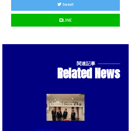
tweet
LINE
関連記事
--------------
Related News
2025.1.26