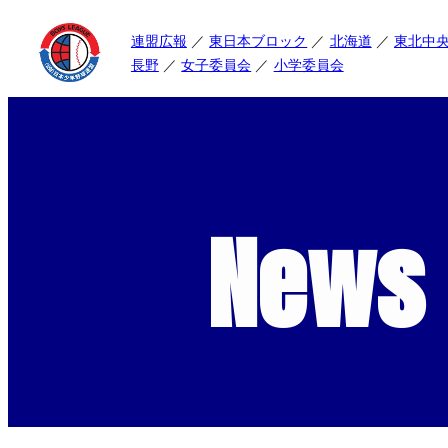
連盟広報
東日本ブロック
北海道
東北中
長野
女子委員会
小学委員会
News