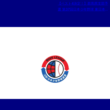
【ベスト4決定！】群馬県支部予
選 第37回日本少年野球 東日本選
抜大会