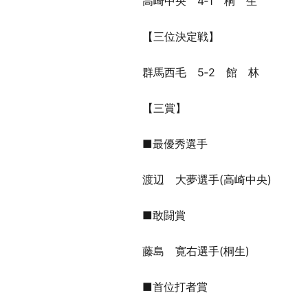
高崎中央 4‐1 桐 生
【三位決定戦】
群馬西毛 5‐2 館 林
【三賞】
■最優秀選手
渡辺 大夢選手(高崎中央)
■敢闘賞
藤島 寛右選手(桐生)
■首位打者賞