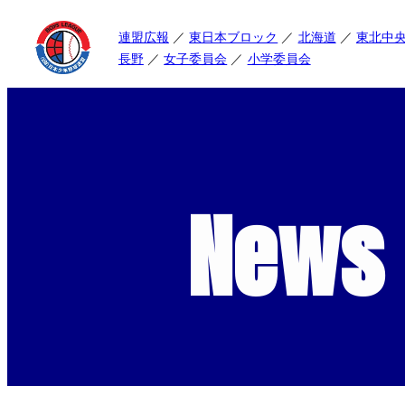
連盟広報
東日本ブロック
北海道
東北中
長野
女子委員会
小学委員会
News